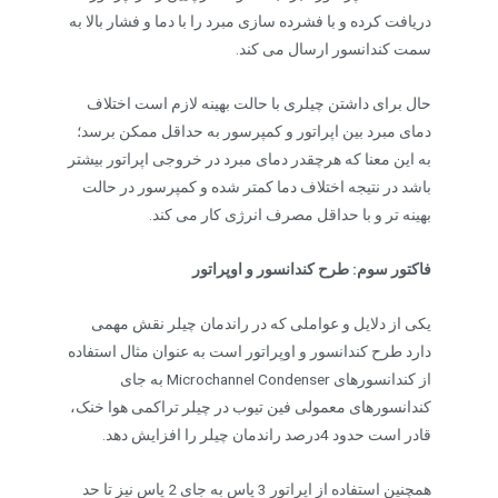
دریافت کرده و با فشرده سازی مبرد را با دما و فشار بالا به
سمت کندانسور ارسال می کند.
حال برای داشتن چیلری با حالت بهینه لازم است اختلاف
دمای مبرد بین اپراتور و کمپرسور به حداقل ممکن برسد؛
به این معنا که هرچقدر دمای مبرد در خروجی اپراتور بیشتر
باشد در نتیجه اختلاف دما کمتر شده و کمپرسور در حالت
بهینه تر و با حداقل مصرف انرژی کار می کند.
فاکتور سوم: طرح کندانسور و اوپراتور
یکی از دلایل و عواملی که در راندمان چیلر نقش مهمی
دارد طرح کندانسور و اوپراتور است به عنوان مثال استفاده
از کندانسورهای Microchannel Condenser به جای
کندانسورهای معمولی فین تیوب در چیلر تراکمی هوا خنک،
قادر است حدود 4درصد راندمان چیلر را افزایش دهد.
همچنین استفاده از اپراتور 3 پاس به جای 2 پاس نیز تا حد